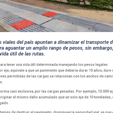
 viales del país apuntan a dinamizar el transporte 
ra aguantar un amplio rango de pesos, sin embargo,
ida útil de las rutas.
ara tener una vida útil determinada manejando los pesos legales
or eje, equivale a que un pavimento que debería durar 10 años, dure 
ones permitidas de las cargas se relacionan con los anchos de cami
es.
n forma casi exclusiva, por las cargas pesadas. Por ejemplo, 10.000 e
originar el mismo daño acumulado que un solo eje de 10 toneladas,
rgado.
emás de destruir el pavimento, disminuye la seguridad vial, ya que 