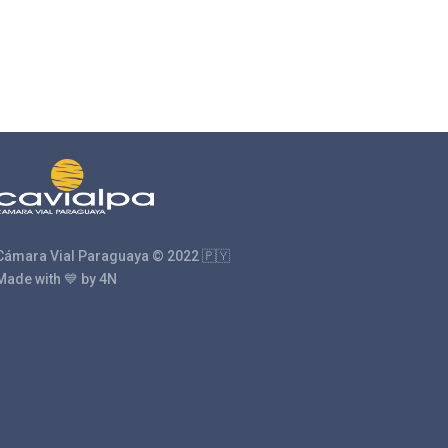
Cámara Vial Paraguaya © 2022 🇵🇾
Made with 💙 by 4N