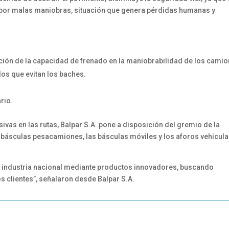
 por malas maniobras, situación que genera pérdidas humanas y
ión de la capacidad de frenado en la maniobrabilidad de los cami
ulos que evitan los baches.
ario.
ivas en las rutas, Balpar S.A. pone a disposición del gremio de la
 básculas pesacamiones, las básculas móviles y los aforos vehicul
industria nacional mediante productos innovadores, buscando
s clientes”, señalaron desde Balpar S.A.