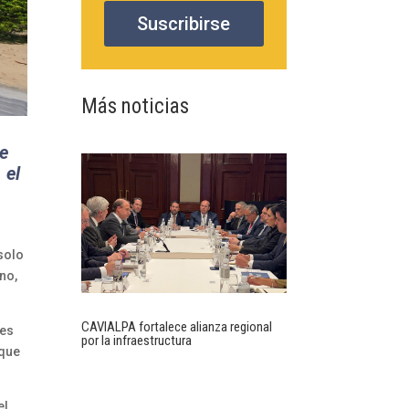
Suscribirse
Más noticias
de
 el
solo
no,
CAVIALPA fortalece alianza regional
jes
por la infraestructura
 que
el