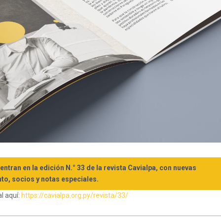
ntran en la edición N.° 33 de la revista Cavialpa, con nuevas
nto, socios y notas especiales.
al aquí:
https://cavialpa.org.py/revista/33/