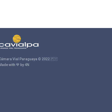
Cámara Vial Paraguaya © 2022 🇵🇾
Made with 💙 by 4N