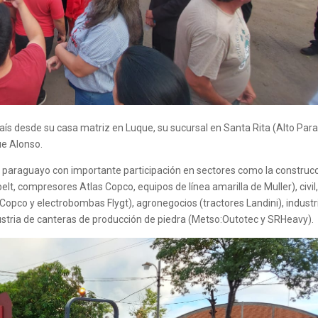
país desde su casa matriz en Luque, su sucursal en Santa Rita (Alto Par
ue Alonso.
 paraguayo con importante participación en sectores como la construc
t, compresores Atlas Copco, equipos de línea amarilla de Muller), civil
s Copco y electrobombas Flygt), agronegocios (tractores Landini), industr
ustria de canteras de producción de piedra (Metso:Outotec y SRHeavy).