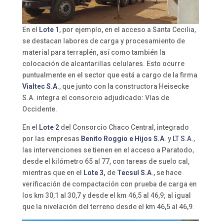
En el
Lote 1
, por ejemplo, en el acceso a Santa Cecilia,
se destacan labores de carga y procesamiento de
material para terraplén, así como también la
colocación de alcantarillas celulares. Esto ocurre
puntualmente en el sector que está a cargo de la firma
Vialtec S.A
.
, que junto con la constructora Heisecke
S.A. integra el consorcio adjudicado: Vías de
Occidente.
En el
Lote 2
del Consorcio Chaco Central, integrado
por las empresas
Benito Roggio e Hijos S.A
.
y
LT S.A.
,
las intervenciones se tienen en el acceso a Paratodo,
desde el kilómetro 65 al 77, con tareas de suelo cal,
mientras que en el
Lote 3
,
de
Tecsul S.A
.,
se hace
verificación de compactación con prueba de carga en
los km 30,1 al 30,7 y desde el km 46,5 al 46,9; al igual
que la nivelación del terreno desde el km 46,5 al 46,9.