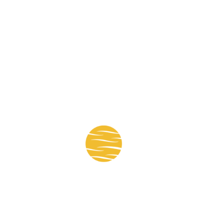
Mapa del sitio:
Nosotros
Noticias
Obras
Socios
Empleos
Revista
Foro Cavialpa 2022
Cámara Vial Paraguaya © 2022 🇵🇾
Made with 💙 by 4N