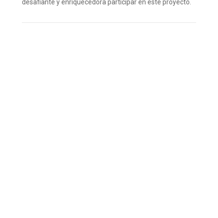
desafiante y enriquecedora participar en este proyecto.
Enviar por
Compartir en
Twittear en
Compartir en