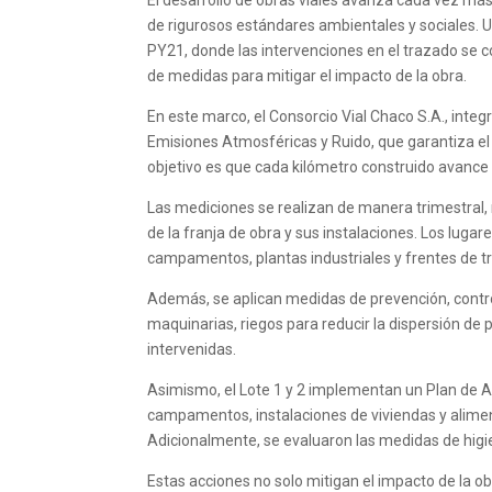
El desarrollo de obras viales avanza cada vez más b
de rigurosos estándares ambientales y sociales. U
PY21, donde las intervenciones en el trazado se c
de medidas para mitigar el impacto de la obra.
En este marco, el Consorcio Vial Chaco S.A., inte
Emisiones Atmosféricas y Ruido, que garantiza el m
objetivo es que cada kilómetro construido avance e
Las mediciones se realizan de manera trimestral, r
de la franja de obra y sus instalaciones. Los lug
campamentos, plantas industriales y frentes de tr
Además, se aplican medidas de prevención, cont
maquinarias, riegos para reducir la dispersión de
intervenidas.
Asimismo, el Lote 1 y 2 implementan un Plan de Ac
campamentos, instalaciones de viviendas y alimen
Adicionalmente, se evaluaron las medidas de higien
Estas acciones no solo mitigan el impacto de la o