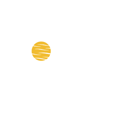
Cámara Vial Paraguaya © 2022 🇵🇾
Made with 💙 by 4N