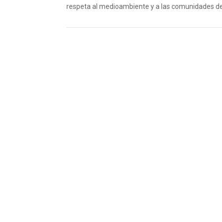
respeta al medioambiente y a las comunidades de
Enviar por
Compartir en
Twittear en
Compartir en