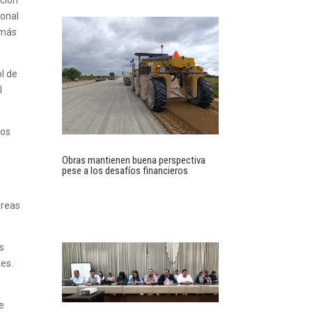
ación
ional
emás
ol de
l
cos
Obras mantienen buena perspectiva
pese a los desafíos financieros
áreas
os
tes.
ue