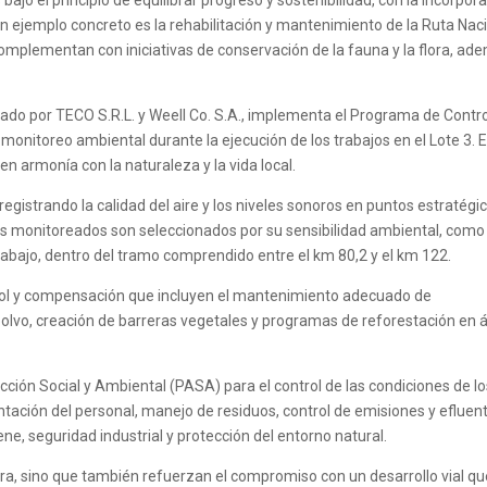
ajo el principio de equilibrar progreso y sostenibilidad, con la incorpor
n ejemplo concreto es la rehabilitación y mantenimiento de la Ruta Nac
omplementan con iniciativas de conservación de la fauna y la flora, ad
grado por TECO S.R.L. y Weell Co. S.A., implementa el Programa de Contr
onitoreo ambiental durante la ejecución de los trabajos en el Lote 3. E
n armonía con la naturaleza y la vida local.
egistrando la calidad del aire y los niveles sonoros en puntos estratégi
ares monitoreados son seleccionados por su sensibilidad ambiental, como
abajo, dentro del tramo comprendido entre el km 80,2 y el km 122.
rol y compensación que incluyen el mantenimiento adecuado de
 polvo, creación de barreras vegetales y programas de reforestación en 
ción Social y Ambiental (PASA) para el control de las condiciones de l
tación del personal, manejo de residuos, control de emisiones y efluen
e, seguridad industrial y protección del entorno natural.
bra, sino que también refuerzan el compromiso con un desarrollo vial q