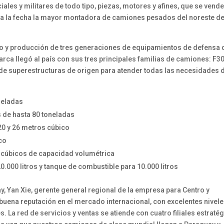
les y militares de todo tipo, piezas, motores y afines, que se vend
 a la fecha la mayor montadora de camiones pesados del noreste d
o y producción de tres generaciones de equipamientos de defensa 
rca llegó al país con sus tres principales familias de camiones: F3
 de superestructuras de origen para atender todas las necesidades 
oneladas
s de hasta 80 toneladas
20 y 26 metros cúbico
co
 cúbicos de capacidad volumétrica
000 litros y tanque de combustible para 10.000 litros
, Yan Xie, gerente general regional de la empresa para Centro y
uena reputación en el mercado internacional, con excelentes nivele
. La red de servicios y ventas se atiende con cuatro filiales estraté