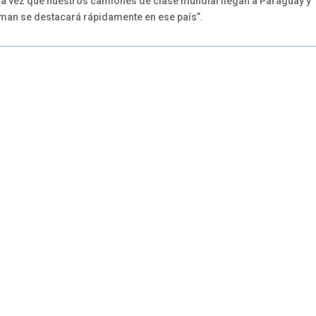
mera vez que nuestros camiones de clase mundial llegan a Paraguay y
man se destacará rápidamente en ese país”.