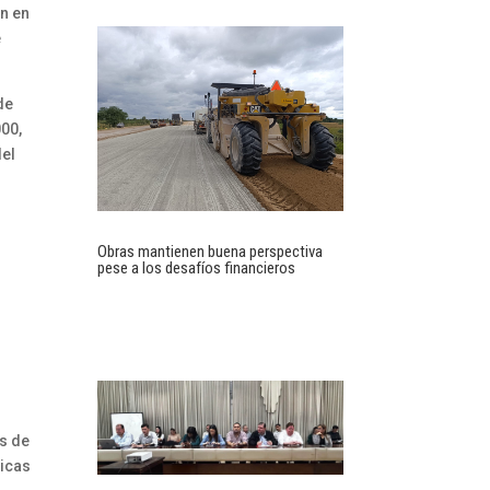
en en
e
de
000,
del
Obras mantienen buena perspectiva
pese a los desafíos financieros
s de
gicas