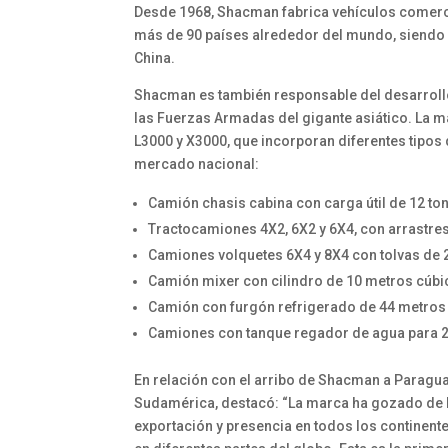
Desde 1968, Shacman fabrica vehículos comercia
más de 90 países alrededor del mundo, siendo
China.
Shacman es también responsable del desarroll
las Fuerzas Armadas del gigante asiático. La ma
L3000 y X3000, que incorporan diferentes tipos
mercado nacional:
Camión chasis cabina con carga útil de 12 t
Tractocamiones 4X2, 6X2 y 6X4, con arrastre
Camiones volquetes 6X4 y 8X4 con tolvas de 
Camión mixer con cilindro de 10 metros cúbi
Camión con furgón refrigerado de 44 metros
Camiones con tanque regador de agua para 20.
En relación con el arribo de Shacman a Paraguay
Sudamérica, destacó: “La marca ha gozado de b
exportación y presencia en todos los continentes