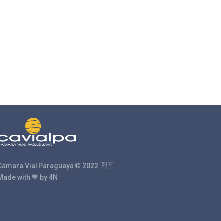
Cámara Vial Paraguaya © 2022 🇵🇾
Made with 💙 by 4N