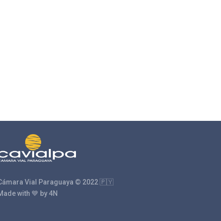
Cámara Vial Paraguaya © 2022 🇵🇾
Made with 💙 by 4N