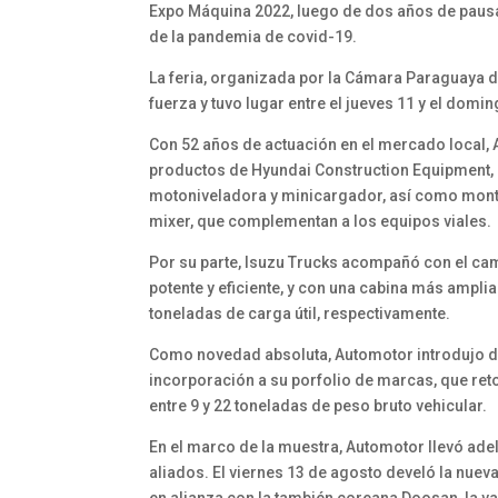
Expo Máquina 2022, luego de dos años de pausa 
de la pandemia de covid-19.
La feria, organizada por la Cámara Paraguaya d
fuerza y tuvo lugar entre el jueves 11 y el dom
Con 52 años de actuación en el mercado local
productos de Hyundai Construction Equipment,
motoniveladora y minicargador, así como mont
mixer, que complementan a los equipos viales.
Por su parte, Isuzu Trucks acompañó con el cam
potente y eficiente, y con una cabina más amplia
toneladas de carga útil, respectivamente.
Como novedad absoluta, Automotor introdujo dur
incorporación a su porfolio de marcas, que reto
entre 9 y 22 toneladas de peso bruto vehicular.
En el marco de la muestra, Automotor llevó ade
aliados. El viernes 13 de agosto develó la nue