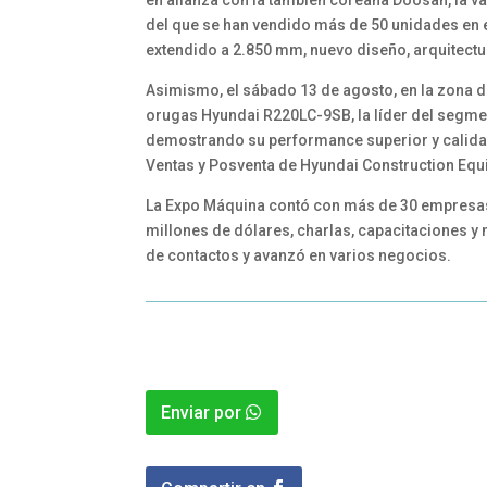
en alianza con la también coreana Doosan, la v
del que se han vendido más de 50 unidades en el
extendido a 2.850 mm, nuevo diseño, arquitectu
Asimismo, el sábado 13 de agosto, en la zona d
orugas Hyundai R220LC-9SB, la líder del segmen
demostrando su performance superior y calidad 
Ventas y Posventa de Hyundai Construction Equi
La Expo Máquina contó con más de 30 empresas
millones de dólares, charlas, capacitaciones y 
de contactos y avanzó en varios negocios.
Enviar por