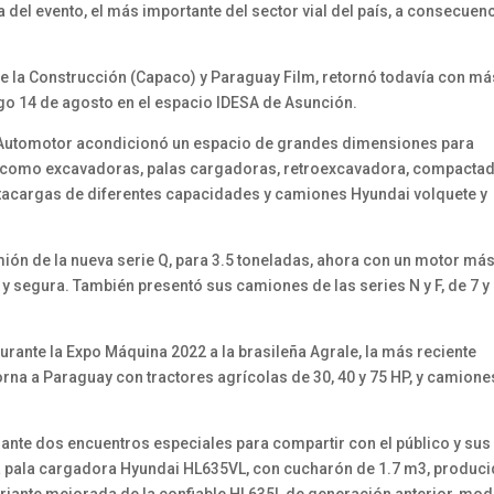
del evento, el más importante del sector vial del país, a consecuen
e la Construcción (Capaco) y Paraguay Film, retornó todavía con má
ingo 14 de agosto en el espacio IDESA de Asunción.
, Automotor acondicionó un espacio de grandes dimensiones para
 como excavadoras, palas cargadoras, retroexcavadora, compactad
acargas de diferentes capacidades y camiones Hyundai volquete y
ión de la nueva serie Q, para 3.5 toneladas, ahora con un motor má
 y segura. También presentó sus camiones de las series N y F, de 7 y
ante la Expo Máquina 2022 a la brasileña Agrale, la más reciente
rna a Paraguay con tractores agrícolas de 30, 40 y 75 HP, y camione
lante dos encuentros especiales para compartir con el público y sus
va pala cargadora Hyundai HL635VL, con cucharón de 1.7 m3, produc