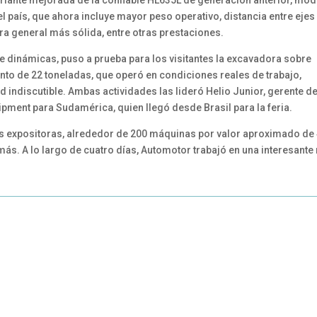
ariante mejorada de la confiable HL635L de generación anterior, mo
 país, que ahora incluye mayor peso operativo, distancia entre ejes
ra general más sólida, entre otras prestaciones.
e dinámicas, puso a prueba para los visitantes la excavadora sobre
to de 22 toneladas, que operó en condiciones reales de trabajo,
indiscutible. Ambas actividades las lideró Helio Junior, gerente d
pment para Sudamérica, quien llegó desde Brasil para la feria.
 expositoras, alrededor de 200 máquinas por valor aproximado de
más. A lo largo de cuatro días, Automotor trabajó en una interesante