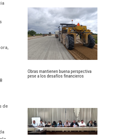
cia
s
ora,
Obras mantienen buena perspectiva
s
pese a los desafíos financieros
 8
s de
ida