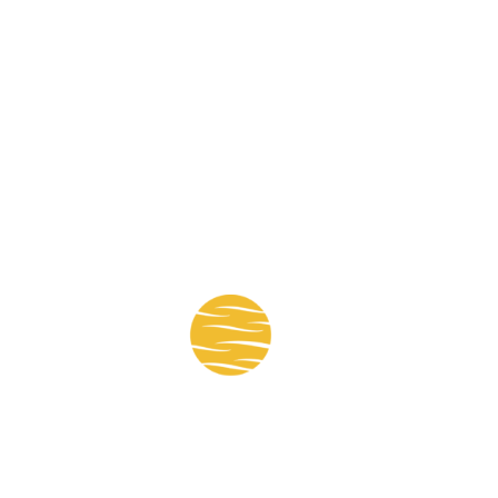
Mapa del sitio:
Nosotros
Noticias
Obras
Socios
Empleos
Revista
Foro Cavialpa 2022
Cámara Vial Paraguaya © 2022 🇵🇾