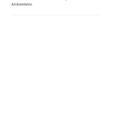
Ambientales.
Enviar por
Compartir en
Twittear en
Compartir en