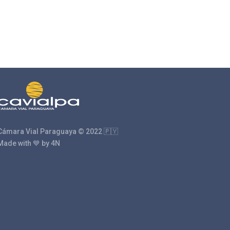
Cámara Vial Paraguaya © 2022 🇵🇾
Made with 💙 by 4N