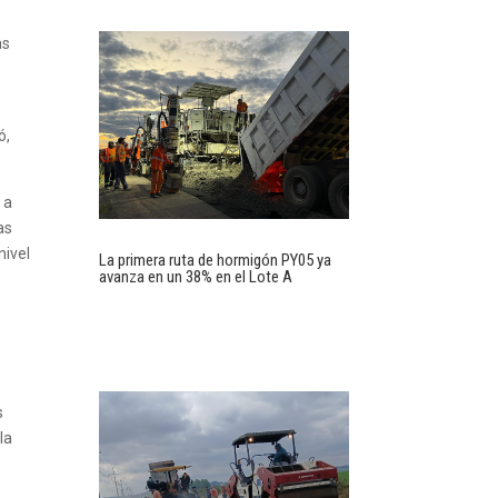
as
ó,
 a
as
nivel
La primera ruta de hormigón PY05 ya
avanza en un 38% en el Lote A
s
la