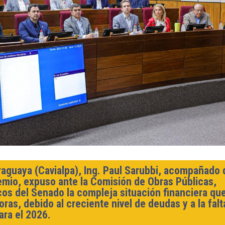
araguaya (Cavialpa), Ing. Paul Sarubbi, acompañado 
remio, expuso ante la Comisión de Obras Públicas,
os del Senado la compleja situación financiera qu
ras, debido al creciente nivel de deudas y a la falt
ara el 2026.