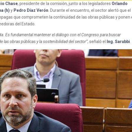
cio Chase
, presidente de la comisión, junto a los legisladores
Orlando
na (h)
y
Pedro Díaz Verón
. Durante el encuentro, el sector alertó que el
s impagas que comprometen la continuidad de las obras públicas y ponen
eedoras del Estado.
uda. Es fundamental mantener el diálogo con el Congreso para buscar
 las obras públicas y la sostenibilidad del sector”
, señaló el
Ing. Sarubbi
.