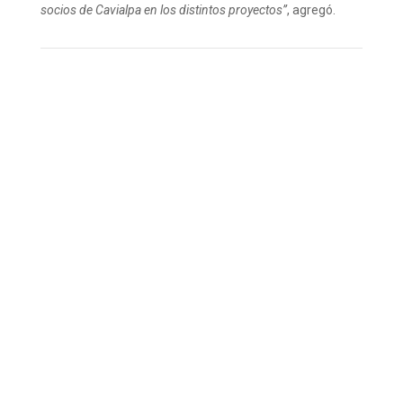
socios de Cavialpa en los distintos proyectos”
, agregó.
Enviar por
Compartir en
Twittear en
Compartir en