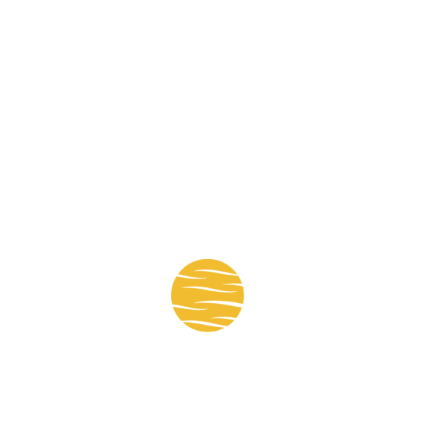
Mapa del sitio:
Nosotros
Noticias
Obras
Socios
Empleos
Revista
Foro Cavialpa 2022
Cámara Vial Paraguaya © 2022 🇵🇾