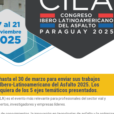
hasta el 30 de marzo para enviar sus trabajos
 Ibero-Latinoamericano del Asfalto 2025. Los
quiera de los 5 ejes temáticos presentados
.
LA) es el evento más relevante para profesionales del sector vial y
ertos, investigadores y empresas líderes.
 de conocimientos, la innovación en tecnologías de asfalto y la optimiz