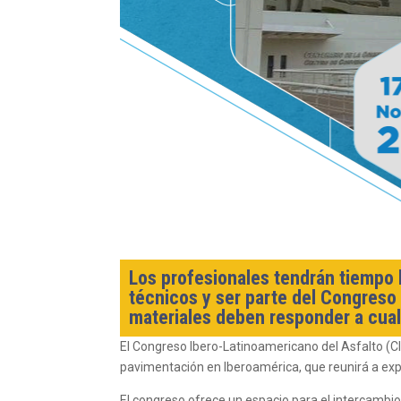
Los profesionales tendrán tiempo 
técnicos y ser parte del Congreso
materiales deben responder a cual
El Congreso Ibero-Latinoamericano del Asfalto (CI
pavimentación en Iberoamérica, que reunirá a exp
El congreso ofrece un espacio para el intercambio