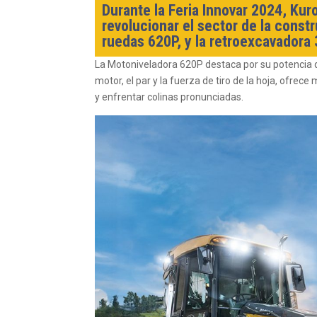
Durante la Feria Innovar 2024, Ku
revolucionar el sector de la const
ruedas 620P, y la retroexcavadora 
La Motoniveladora 620P destaca por su potencia q
motor, el par y la fuerza de tiro de la hoja, ofrec
y enfrentar colinas pronunciadas.