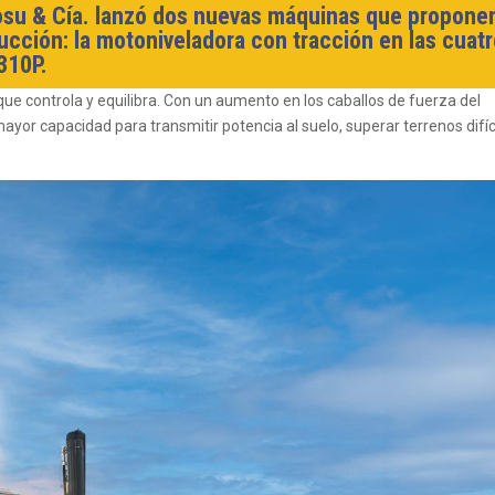
rosu & Cía. lanzó dos nuevas máquinas que propone
rucción: la motoniveladora con tracción en las cuat
310P.
ue controla y equilibra. Con un aumento en los caballos de fuerza del
e mayor capacidad para transmitir potencia al suelo, superar terrenos difíc