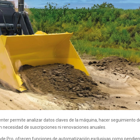
nter permite analizar datos claves de la máquina, hacer seguimiento d
 sin necesidad de suscripciones ni renovaciones anuales.
rade Pro, ofrecen funciones de automatización exclusivas como pendie