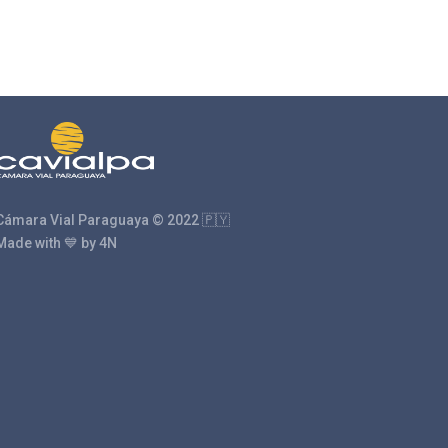
Cámara Vial Paraguaya © 2022 🇵🇾
Made with 💙 by 4N