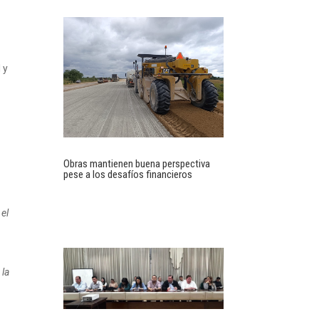
 y
Obras mantienen buena perspectiva
pese a los desafíos financieros
 el
 la
r