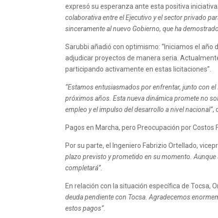
expresó su esperanza ante esta positiva iniciativa
colaborativa entre el Ejecutivo y el sector privado p
sinceramente al nuevo Gobierno, que ha demostrado 
Sarubbi añadió con optimismo: “Iniciamos el año d
adjudicar proyectos de manera seria. Actualmente,
participando activamente en estas licitaciones”.
“Estamos entusiasmados por enfrentar, junto con el E
próximos años. Esta nueva dinámica promete no solo
empleo y el impulso del desarrollo a nivel nacional”
,
Pagos en Marcha, pero Preocupación por Costos 
Por su parte, el Ingeniero Fabrizio Ortellado, vice
plazo previsto y prometido en su momento. Aunque a
completará”.
En relación con la situación específica de Tocsa, 
deuda pendiente con Tocsa. Agradecemos enormement
estos pagos”
.