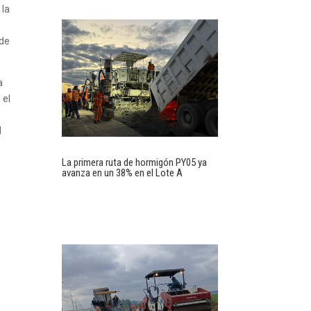
 la
 de
a
 el
l
La primera ruta de hormigón PY05 ya
avanza en un 38% en el Lote A