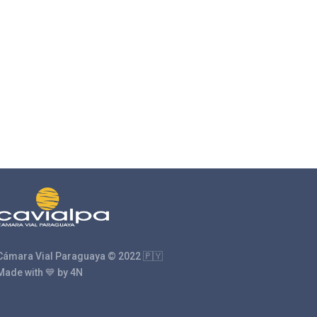
Cámara Vial Paraguaya © 2022 🇵🇾
Made with 💙 by 4N