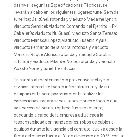
desnivel, según las Especificaciones Técnicas, se
llevarán a cabo en los siguientes lugares: túnel Semidei;
túnel Itapúa; túnel, rotonda y viaducto Madame Lynch;
viaducto Semidei; viaducto Comando del Ejército – Ex
Caballería; viaducto Ñu Guasú; viaducto Santa Teresa;
viaducto Mariscal López; viaducto Eusebio Ayala;
viaducto Fernando de la Mora; rotonda y viaducto
Mariano Roque Alonso; rotonda y viaducto Surubi’i;
rotonda y viaducto Pilar del Norte; rotonda y viaducto
Abasto Norte y túnel Tres Bocas.
En cuanto al mantenimiento preventivo, incluye la
revisión integral de toda la infraestructura y de su
equipamiento para posteriormente realizar las
correcciones, reparaciones, reposiciones y todo lo que
sea necesario para su óptimo funcionamiento,
quedando a cargo de la empresa adjudicada la
responsabilidad por inundaciones, robos de cables o
equipos durante la vigencia del contrato, que va desde la
firma del mismo hasta el 31 de diciembre de 2026, con la