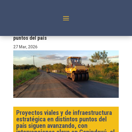
MOPC reporta avances de obras en distintos
puntos del país
27 Mar, 2026
Proyectos viales y de infraestructura
estratégica en distintos puntos del
país siguen avanzando, con