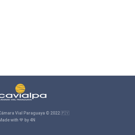
Cámara Vial Paraguaya © 2022 🇵🇾
Made with 💙 by 4N