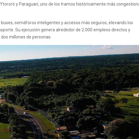
e Ytororó y Paraguarí, uno de los tramos históricamente más congestio
 buses, semáforos inteligentes y accesos más seguros, elevando los
ransporte. Su ejecución genera alrededor de 2.000 empleos directos y
e dos millones de personas.