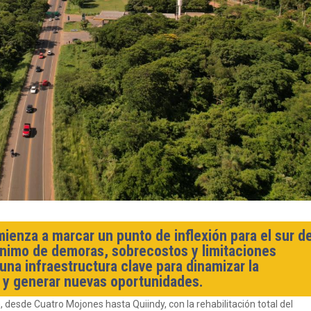
ienza a marcar un punto de inflexión para el sur de
ónimo de demoras, sobrecostos y limitaciones
una infraestructura clave para dinamizar la
 y generar nuevas oportunidades.
 desde Cuatro Mojones hasta Quiindy, con la rehabilitación total del