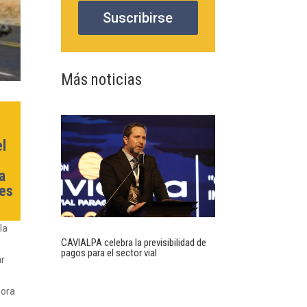
Suscribirse
Más noticias
a
el
a
les
la
CAVIALPA celebra la previsibilidad de
pagos para el sector vial
ar
hora