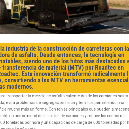
la industria de la construcción de carreteras con l
dora de asfalto. Desde entonces, la tecnología en
otables, siendo uno de los hitos más destacados 
e transferencia de material (MTV) por Roadtec en
oadtec. Esta innovación transformó radicalmente l
to, convirtiendo a los MTV en herramientas esencia
ras modernos.
ra transportar la mezcla de asfalto caliente desde los camiones hasta 
a, evita problemas de segregación física y térmica, permitiendo una
ficie mucho más uniforme. Con tolvas principales que pueden almacen
cilita la uniformidad de los ciclos de camiones y reduce los costos de
000 toneladas por hora y una capacidad de carga de 600 toneladas por 
operación eficiente.