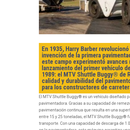
En 1935, Harry Barber revolucionó 
invención de la primera pavimenta
este campo experimentó avances n
lanzamiento del primer vehículo d
1989: el MTV Shuttle Buggy® de R
calidad y durabilidad del pavimen
para los constructores de carrete
El MTV Shuttle Buggy® es un vehículo diseñado pa
pavimentadora. Gracias a su capacidad de remezcl
pavimentación continua que resulta en una super
entre 15 y 25 toneladas, el MTV Shuttle Buggy® fa
transporte. Con una capacidad de descarga de 1.
en la pavimentadora, esta máquina garantiza una 