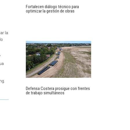
Fortalecen diálogo técnico para
optimizar la gestión de obras
ar la
do
V
nua
ng.
Defensa Costera prosigue con frentes
de trabajo simultáneos