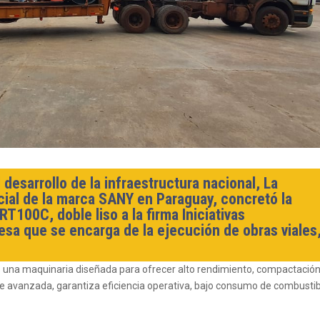
esarrollo de la infraestructura nacional, La
ial de la marca SANY en Paraguay, concretó la
100C, doble liso a la firma Iniciativas
sa que se encarga de la ejecución de obras viales
 una maquinaria diseñada para ofrecer alto rendimiento, compactació
de avanzada, garantiza eficiencia operativa, bajo consumo de combustib