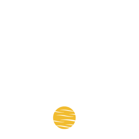
Asunción, Paraguay
Mapa del sitio:
Nosotros
Noticias
Obras
Socios
Empleos
Revista
Foro Cavialpa 2022