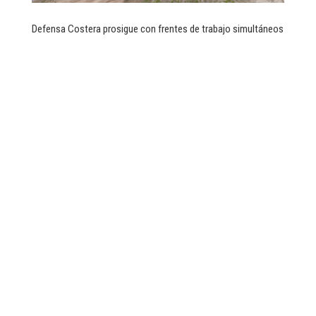
Defensa Costera prosigue con frentes de trabajo simultáneos
Lunes a Viernes
8:00 a 17:00
(021) 603-005
info@cavialpa.org.py
Aviadores del Chaco 2050
Edificio World Trade Center
Torre 1 Piso 14